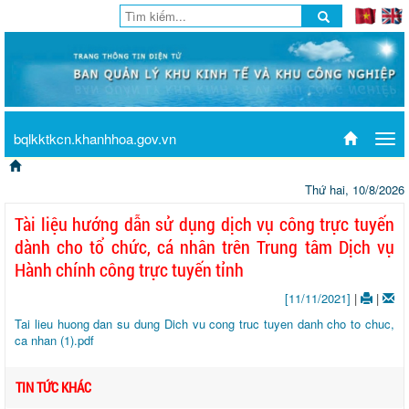
bqlkktkcn.khanhhoa.gov.vn
Tog
navi
Thứ hai, 10/8/2026
Tài liệu hướng dẫn sử dụng dịch vụ công trực tuyến
dành cho tổ chức, cá nhân trên Trung tâm Dịch vụ
Hành chính công trực tuyến tỉnh
[11/11/2021]
|
|
Tai lieu huong dan su dung Dich vu cong truc tuyen danh cho to chuc,
ca nhan (1).pdf
TIN TỨC KHÁC