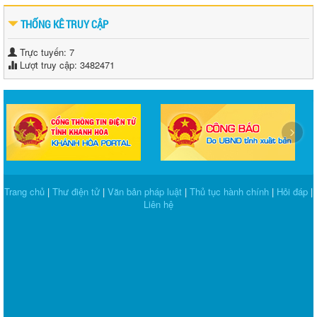
THỐNG KÊ TRUY CẬP
Trực tuyến: 7
Lượt truy cập: 3482471
‹
›
Trang chủ
|
Thư điện tử
|
Văn bản pháp luật
|
Thủ tục hành chính
|
Hỏi đáp
|
Liên hệ