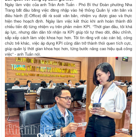
Ngày làm việc của anh Trần Anh Tuấn - Phó Bí thư Đoàn phường Nha
Trang bắt đầu bằng việc đăng nhập vào hệ thống Quản lý văn bản và
điều hành (E-Office) để rà soát văn bản, nhiệm vụ được giao và thực
hiện theo hoạch định. Ngày làm việc kết thúc khi anh hoàn thành đối
chiếu tiến độ từng nhiệm vụ trên phần mềm KPI. “Thời gian đầu, tôi khá
áp lực, nhưng dần dần tôi nhận ra KPI giúp tôi tự theo dõi, điều chỉnh,
sắp xếp cách làm việc khoa học hơn. Tôi tin rằng với các cán bộ, công
chức trẻ khác, việc áp dụng KPI cũng dần trở thành thói quen tích cực,
giúp quản lý thời gian khoa học hơn, từng bước nâng cao hiệu quả công
việc” - anh Tuấn nói.