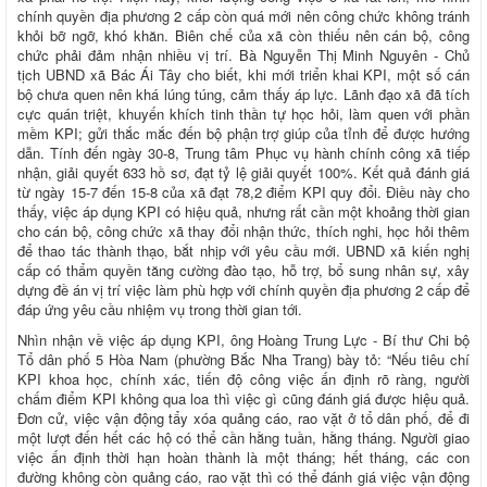
chính quyền địa phương 2 cấp còn quá mới nên công chức không tránh
khỏi bỡ ngỡ, khó khăn. Biên chế của xã còn thiếu nên cán bộ, công
chức phải đảm nhận nhiều vị trí. Bà Nguyễn Thị Minh Nguyên - Chủ
tịch UBND xã Bác Ái Tây cho biết, khi mới triển khai KPI, một số cán
bộ chưa quen nên khá lúng túng, cảm thấy áp lực. Lãnh đạo xã đã tích
cực quán triệt, khuyến khích tinh thần tự học hỏi, làm quen với phần
mềm KPI; gửi thắc mắc đến bộ phận trợ giúp của tỉnh để được hướng
dẫn. Tính đến ngày 30-8, Trung tâm Phục vụ hành chính công xã tiếp
nhận, giải quyết 633 hồ sơ, đạt tỷ lệ giải quyết 100%. Kết quả đánh giá
từ ngày 15-7 đến 15-8 của xã đạt 78,2 điểm KPI quy đổi. Điều này cho
thấy, việc áp dụng KPI có hiệu quả, nhưng rất cần một khoảng thời gian
cho cán bộ, công chức xã thay đổi nhận thức, thích nghi, học hỏi thêm
để thao tác thành thạo, bắt nhịp với yêu cầu mới. UBND xã kiến nghị
cấp có thẩm quyền tăng cường đào tạo, hỗ trợ, bổ sung nhân sự, xây
dựng đề án vị trí việc làm phù hợp với chính quyền địa phương 2 cấp để
đáp ứng yêu cầu nhiệm vụ trong thời gian tới.
Nhìn nhận về việc áp dụng KPI, ông Hoàng Trung Lực - Bí thư Chi bộ
Tổ dân phố 5 Hòa Nam (phường Bắc Nha Trang) bày tỏ: “Nếu tiêu chí
KPI khoa học, chính xác, tiến độ công việc ấn định rõ ràng, người
chấm điểm KPI không qua loa thì việc gì cũng đánh giá được hiệu quả.
Đơn cử, việc vận động tẩy xóa quảng cáo, rao vặt ở tổ dân phố, để đi
một lượt đến hết các hộ có thể cần hằng tuần, hằng tháng. Người giao
việc ấn định thời hạn hoàn thành là một tháng; hết tháng, các con
đường không còn quảng cáo, rao vặt thì có thể đánh giá việc vận động