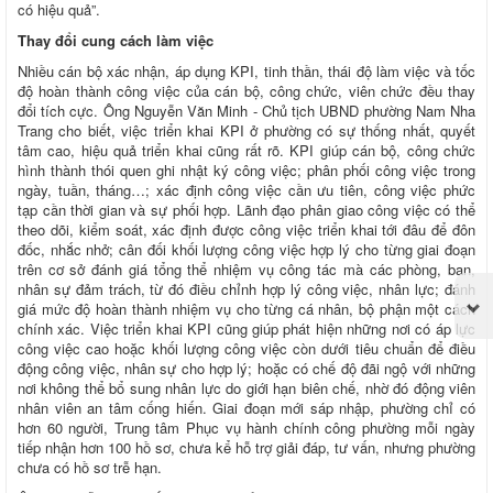
có hiệu quả”.
Thay đổi cung cách làm việc
Nhiều cán bộ xác nhận, áp dụng KPI, tinh thần, thái độ làm việc và tốc
độ hoàn thành công việc của cán bộ, công chức, viên chức đều thay
đổi tích cực. Ông Nguyễn Văn Minh - Chủ tịch UBND phường Nam Nha
Trang cho biết, việc triển khai KPI ở phường có sự thống nhất, quyết
tâm cao, hiệu quả triển khai cũng rất rõ. KPI giúp cán bộ, công chức
hình thành thói quen ghi nhật ký công việc; phân phối công việc trong
ngày, tuần, tháng…; xác định công việc cần ưu tiên, công việc phức
tạp cần thời gian và sự phối hợp. Lãnh đạo phân giao công việc có thể
theo dõi, kiểm soát, xác định được công việc triển khai tới đâu để đôn
đốc, nhắc nhở; cân đối khối lượng công việc hợp lý cho từng giai đoạn
trên cơ sở đánh giá tổng thể nhiệm vụ công tác mà các phòng, ban,
nhân sự đảm trách, từ đó điều chỉnh hợp lý công việc, nhân lực; đánh
giá mức độ hoàn thành nhiệm vụ cho từng cá nhân, bộ phận một cách
chính xác. Việc triển khai KPI cũng giúp phát hiện những nơi có áp lực
công việc cao hoặc khối lượng công việc còn dưới tiêu chuẩn để điều
động công việc, nhân sự cho hợp lý; hoặc có chế độ đãi ngộ với những
nơi không thể bổ sung nhân lực do giới hạn biên chế, nhờ đó động viên
nhân viên an tâm cống hiến. Giai đoạn mới sáp nhập, phường chỉ có
hơn 60 người, Trung tâm Phục vụ hành chính công phường mỗi ngày
tiếp nhận hơn 100 hồ sơ, chưa kể hỗ trợ giải đáp, tư vấn, nhưng phường
chưa có hồ sơ trễ hạn.