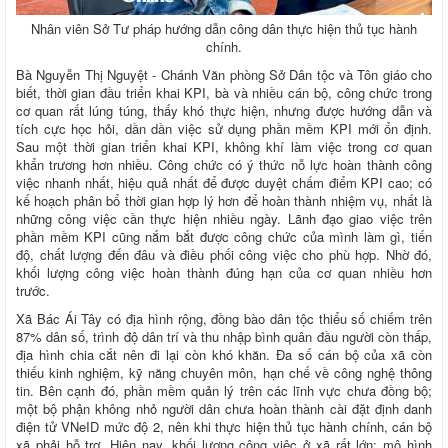
Nhân viên Sở Tư pháp hướng dẫn công dân thực hiện thủ tục hành
chính.
Bà Nguyễn Thị Nguyệt - Chánh Văn phòng Sở Dân tộc và Tôn giáo cho
biết, thời gian đầu triển khai KPI, bà và nhiều cán bộ, công chức trong
cơ quan rất lúng túng, thấy khó thực hiện, nhưng được hướng dẫn và
tích cực học hỏi, dần dần việc sử dụng phần mềm KPI mới ổn định.
Sau một thời gian triển khai KPI, không khí làm việc trong cơ quan
khẩn trương hơn nhiều. Công chức có ý thức nỗ lực hoàn thành công
việc nhanh nhất, hiệu quả nhất để được duyệt chấm điểm KPI cao; có
kế hoạch phân bổ thời gian hợp lý hơn để hoàn thành nhiệm vụ, nhất là
những công việc cần thực hiện nhiều ngày. Lãnh đạo giao việc trên
phần mềm KPI cũng nắm bắt được công chức của mình làm gì, tiến
độ, chất lượng đến đâu và điều phối công việc cho phù hợp. Nhờ đó,
khối lượng công việc hoàn thành đúng hạn của cơ quan nhiều hơn
trước.
Xã Bác Ái Tây có địa hình rộng, đồng bào dân tộc thiểu số chiếm trên
87% dân số, trình độ dân trí và thu nhập bình quân đầu người còn thấp,
địa hình chia cắt nên đi lại còn khó khăn. Đa số cán bộ của xã còn
thiếu kinh nghiệm, kỹ năng chuyên môn, hạn chế về công nghệ thông
tin. Bên cạnh đó, phần mềm quản lý trên các lĩnh vực chưa đồng bộ;
một bộ phận không nhỏ người dân chưa hoàn thành cài đặt định danh
điện tử VNeID mức độ 2, nên khi thực hiện thủ tục hành chính, cán bộ
xã phải hỗ trợ. Hiện nay, khối lượng công việc ở xã rất lớn; mô hình