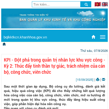
bqlkktkcn.khanhhoa.gov.vn
Tog
navi
Thứ sáu, 07/8/2026
KPI - Đột phá trong quản trị nhân lực khu vực công -
Kỳ 2: Thúc đẩy tinh thần tự giác, trách nhiệm của cán
bộ, công chức, viên chức
[15/09/2025]
|
|
Sau một thời gian áp dụng, Bộ công cụ đo lường, đánh giá kết
quả, hiệu quả công việc (KPI) đã cho thấy những kết quả lượng
hóa công việc của cán bộ, công chức, viên chức, mở ra hướng đi
mới trong quản trị khu vực công, thúc đẩy tăng hiệu suất công
việc, góp phần hiện đại hóa nền công vụ.
Dần quen với công cụ đánh giá mới