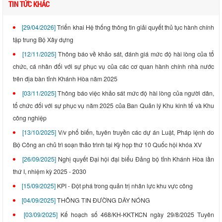
TIN TỨC KHÁC
[29/04/2026]
Triển khai Hệ thống thông tin giải quyết thủ tục hành chính
tập trung Bộ Xây dựng
[12/11/2025]
Thông báo về khảo sát, đánh giá mức độ hài lòng của tổ
chức, cá nhân đối với sự phục vụ của các cơ quan hành chính nhà nước
trên địa bàn tỉnh Khánh Hòa năm 2025
[03/11/2025]
Thông báo việc khảo sát mức độ hài lòng của người dân,
tổ chức đối với sự phục vụ năm 2025 của Ban Quản lý Khu kinh tế và Khu
công nghiệp
[13/10/2025]
V/v phổ biến, tuyên truyền các dự án Luật, Pháp lệnh do
Bộ Công an chủ trì soạn thảo trình tại Kỳ họp thứ 10 Quốc hội khóa XV
[26/09/2025]
Nghị quyết Đại hội đại biểu Đảng bộ tỉnh Khánh Hòa lần
thứ I, nhiệm kỳ 2025 - 2030
[15/09/2025]
KPI - Đột phá trong quản trị nhân lực khu vực công
[04/09/2025]
THÔNG TIN ĐƯỜNG DÂY NÓNG
[03/09/2025]
Kế hoạch số 468/KH-KKTKCN ngày 29/8/2025 Tuyên