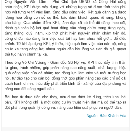
Ông Nguyễn Văn Lắm - Phó Chủ tịch UBND xã Công Hải cũng
nhìn nhận, KPI được xây dựng với những trọng số được tính toán phù
hợp với từng vị trí việc làm, từng đầu công việc. Kết quả đánh giá được
lượng hóa bằng con số cụ thể, bảo đảm khách quan, rõ ràng, không
cào bằng. Qua chấm điểm KPI, lãnh đạo xã có thể dễ dàng theo dõi,
đánh giá toàn bộ kết quả hoạt động của công chức trong từng ngày,
từng tháng, quý, năm, kịp thời phát hiện nguyên nhân chậm tiến độ,
công chức nào đang làm việc quá tải hay làm chưa hết giờ... để điều
chỉnh. Từ khi áp dụng KPI, ý thức, hiệu quả làm việc của cán bộ, công
chức xã tăng đáng kể; nhiều người dân hài lòng về tiến độ giải quyết
thủ tục hành chính tại xã.
Theo ông Võ Chí Vương - Giám đốc Sở Nội vụ, KPI thúc đẩy tinh thần
tự giác, trách nhiệm, góp phần nâng cao năng suất, chất lượng, hiệu
quả công việc của cá nhân; tạo động lực làm việc và môi trường học
hỏi, tự đào tạo cho cán bộ; đồng thời góp phần nâng cao các chỉ số cải
cách hành chính, thúc đẩy phát triển kinh tế - xã hội của địa phương và
nâng cao đời sống người dân.
Bài học từ thực tiễn cho thấy, nếu được thiết kế đúng, triển khai bài
bản, KPI không chỉ là một công cụ kỹ thuật hiện đại mà có thể tạo ra
đột phá trong quản lý công vụ, nâng cao hiệu quả phục vụ người dân.
Nguồn: Báo Khánh Hòa