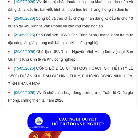
[10/07/2026]
V/v đề nghị chấp thuận cho phép khai thác, trích dẫn và
đăng tải lại các tin, bài viết, hình ảnh, dữ liệu trên Trang thông tin điện tử
[25/05/2026]
Công bố và trao Giấy chứng nhận đăng ký đầu tư cho 13
dự án tại Khu kinh tế Vân Phong và các khu công nghiệp
[21/05/2026]
Phó Chủ tịch UBND tỉnh Trịnh Minh Hoàng kiểm tra thực
địa công tác giải phóng mặt bằng các khu công nghiệp
[20/05/2026]
Chủ tịch UBND tỉnh Nguyễn Việt Hùng làm việc tại Ban
Quản lý Khu kinh tế và Khu công nghiệp
[15/05/2026]
CÔNG BỐ ĐIỀU CHỈNH QUY HOẠCH CHI TIẾT (TỶ LỆ
1/500) DỰ ÁN KHU DÂN CƯ NINH THỦY, PHƯỜNG ĐÔNG NINH HÒA,
TỈNH KHÁNH HÒA
[06/05/2026]
V/v tổ chức các hoạt động hưởng ứng Tuần lễ Quốc gia
Phòng, chống thiên tai năm 2026