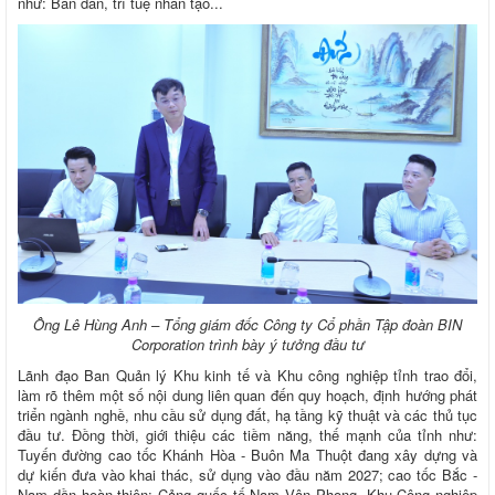
như: Bán dẫn, trí tuệ nhân tạo...
Ông Lê Hùng Anh – Tổng giám đốc Công ty Cổ phần Tập đoàn BIN
Corporation trình bày ý tưởng đầu tư
Lãnh đạo Ban Quản lý Khu kinh tế và Khu công nghiệp tỉnh trao đổi,
làm rõ thêm một số nội dung liên quan đến quy hoạch, định hướng phát
triển ngành nghề, nhu cầu sử dụng đất, hạ tầng kỹ thuật và các thủ tục
đầu tư. Đồng thời, giới thiệu các tiềm năng, thế mạnh của tỉnh như:
Tuyến đường cao tốc Khánh Hòa - Buôn Ma Thuột đang xây dựng và
dự kiến đưa vào khai thác, sử dụng vào đầu năm 2027; cao tốc Bắc -
Nam dần hoàn thiện; Cảng quốc tế Nam Vân Phong, Khu Công nghiệp