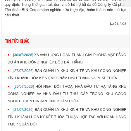
quy định. Trong thời gian tới, đơn vị sẽ hỗ trợ tối đa để Công ty Cổ phần
Tập đoàn BIN Corporation nghiên cứu thực địa, hoàn thành các thủ tục
cần thiết.
L.P.T.Hoa
TIN TỨC KHÁC
[30/07/2026]
XÃ VẠN HƯNG HOÀN THÀNH GIẢI PHÓNG MẶT BẰNG
DỰ ÁN KHU CÔNG NGHIỆP DỐC ĐÁ TRẮNG
[27/07/2026]
BAN QUẢN LÝ KHU KINH TẾ VÀ KHU CÔNG NGHIỆP
TỈNH KHÁNH HÒA KỶ NIỆM 20 NĂM HÌNH THÀNH VÀ PHÁT TRIỂN
[26/07/2026]
HỘI NGHỊ ĐỐI THOẠI NHÀ ĐẦU TƯ HẠ TẦNG KHU
CÔNG NGHIỆP VÀ NHÀ ĐẦU TƯ THỨ CẤP TRONG KHU CÔNG
NGHIỆP TRÊN ĐỊA BÀN TỈNH KHÁNH HÒA
[24/07/2026]
BAN QUẢN LÝ KHU KINH TẾ VÀ KHU CÔNG NGHIỆP
TỈNH KHÁNH HÒA KÝ KẾT THỎA THUẬN HỢP TÁC VỚI NGÂN HÀNG
TMCP QUÂN ĐỘI