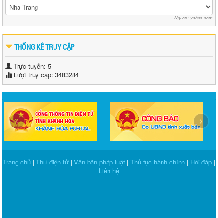
Nguồn: yahoo.com
THỐNG KÊ TRUY CẬP
Trực tuyến: 5
Lượt truy cập: 3483284
‹
›
Trang chủ
|
Thư điện tử
|
Văn bản pháp luật
|
Thủ tục hành chính
|
Hỏi đáp
|
Liên hệ