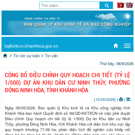
bqlkktkcn.khanhhoa.gov.vn
Tog
navi
Tin tức sự kiện
Tin vắn
Thứ bảy, 08/8/2026
CÔNG BỐ ĐIỀU CHỈNH QUY HOẠCH CHI TIẾT (TỶ LỆ
1/500) DỰ ÁN KHU DÂN CƯ NINH THỦY, PHƯỜNG
ĐÔNG NINH HÒA, TỈNH KHÁNH HÒA
[15/05/2026]
|
|
Ngày 06/05/2026, Ban quản lý Khu kinh tế và Khu công nghiệp tỉnh
Khánh Hòa ban hành Quyết định số 99/QĐ-KKTKCN về việc phê duyệt
Điều chỉnh Quy hoạch chi tiết (tỷ lệ 1/500) Dự án Khu dân cư Ninh
Thủy, phường Đông Ninh Hòa, tỉnh Khánh Hòa với diện tích khu vực lập
quy hoạch khoảng 77,09 ha; phần diện tích để nghiên cứu khớp nối
đồng bộ hạ tầng kỹ thuật: 72,89 ha
(Phần diện tích này chỉ phục vụ