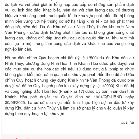
du lịch và vui chơi giải trí tổng hợp cao cấp có những sản phẩm dịch
vụ, du lịch độc đáo, khác biệt, hiện đại với chất lượng cao, có thương
hiệu và khả năng cạnh tranh quốc tế; là khu vực phát triển đô thị thông
minh bền vững với hệ thống cơ sở hạ tầng kinh tế - xã hội phát triển
đồng bộ, hiện đại. Dự án Khu dân cư Ninh Thủy thuộc khu vực Nam
Vân Phong - được định hướng phát triển tạo ra không gian sống chất
lượng cao, không chỉ đáp ứng nhu cầu của người dân tại khu vực mà
còn tạo ra một trung tâm cung cấp dịch vụ khác cho các vùng công
nghiệp lân cận.
Hồ sơ điều chỉnh Quy hoạch chi tiết (tỷ lệ 1/500) dự án Khu dân cư
Ninh Thủy, phường Đông Ninh Hòa, tỉnh Khánh Hòa được phê duyệt với
các mục tiêu cụ thể hóa các chỉ tiêu sử dụng đất, giải pháp tổ chức
không gian, kiến trúc cảnh quan cho khu vực phát triển theo đồ án Điều
chỉnh Quy hoạch chung xây dựng Khu kinh tế Vân Phong đã được phê
duyệt và đồ án Quy hoạch phân khu xây dựng (tỷ lệ 1/2000) Khu đô thị
và công nghiệp Bắc Hòn Hèo (Phân khu 17) được Ủy ban nhân dân tỉnh
Khánh Hòa phê duyệt tại Quyết định số 1921/QĐ-UBND ngày
30/06/2025. Là cơ sở cho việc triển khai thực hiện dự án đầu tư xây
dựng Khu dân cư Ninh Thủy và làm cơ sở pháp lý cho việc quản lý xây
dựng theo quy hoạch tại khu vực.
Đ.T.Tai