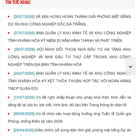
TIN TỨC KHÁC
[30/07/2026]
XÃ VẠN HƯNG HOÀN THÀNH GIẢI PHÓNG MẶT BẰNG
DỰ ÁN KHU CÔNG NGHIỆP DỐC ĐÁ TRẮNG
[27/07/2026]
BAN QUẢN LÝ KHU KINH TẾ VÀ KHU CÔNG NGHIỆP
TỈNH KHÁNH HÒA KỶ NIỆM 20 NĂM HÌNH THÀNH VÀ PHÁT TRIỂN
[26/07/2026]
HỘI NGHỊ ĐỐI THOẠI NHÀ ĐẦU TƯ HẠ TẦNG KHU
CÔNG NGHIỆP VÀ NHÀ ĐẦU TƯ THỨ CẤP TRONG KHU CÔNG
NGHIỆP TRÊN ĐỊA BÀN TỈNH KHÁNH HÒA
[24/07/2026]
BAN QUẢN LÝ KHU KINH TẾ VÀ KHU CÔNG NGHIỆP
TỈNH KHÁNH HÒA KÝ KẾT THỎA THUẬN HỢP TÁC VỚI NGÂN HÀNG
TMCP QUÂN ĐỘI
[10/07/2026]
V/v đề nghị chấp thuận cho phép khai thác, trích dẫn và
đăng tải lại các tin, bài viết, hình ảnh, dữ liệu trên Trang thông tin điện tử
[06/05/2026]
V/v tổ chức các hoạt động hưởng ứng Tuần lễ Quốc gia
Phòng, chống thiên tai năm 2026
[29/04/2026]
Điều chỉnh, bổ sung diện tích giải phóng mặt bằng Dự án