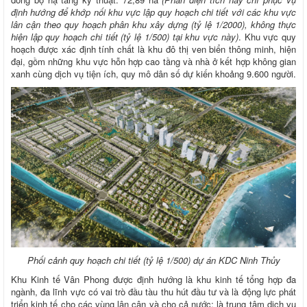
định hướng để khớp nối khu vực lập quy hoạch chi tiết với các khu vực
lân cận theo quy hoạch phân khu xây dựng (tỷ lệ 1/2000), không thực
hiện lập quy hoạch chi tiết (tỷ lệ 1/500) tại khu vực này)
. Khu vực quy
hoạch được xác định tính chất là khu đô thị ven biển thông minh, hiện
đại, gồm những khu vực hỗn hợp cao tầng và nhà ở kết hợp không gian
xanh cùng dịch vụ tiện ích, quy mô dân số dự kiến khoảng 9.600 người.
Phối cảnh quy hoạch chi tiết (tỷ lệ 1/500) dự án KDC Ninh Thủy
Khu Kinh tế Vân Phong được định hướng là khu kinh tế tổng hợp đa
ngành, đa lĩnh vực có vai trò đầu tàu thu hút đầu tư và là động lực phát
triển kinh tế cho các vùng lân cận và cho cả nước; là trung tâm dịch vụ