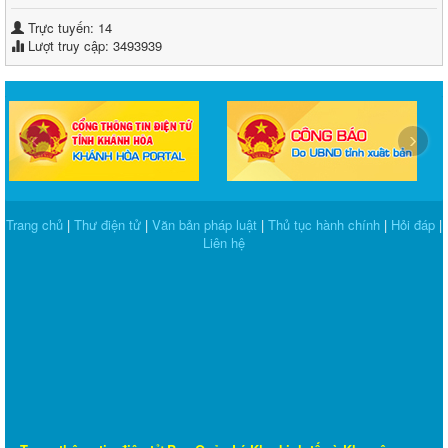
Trực tuyến: 14
Lượt truy cập: 3493939
‹
›
Trang chủ
|
Thư điện tử
|
Văn bản pháp luật
|
Thủ tục hành chính
|
Hỏi đáp
|
Liên hệ