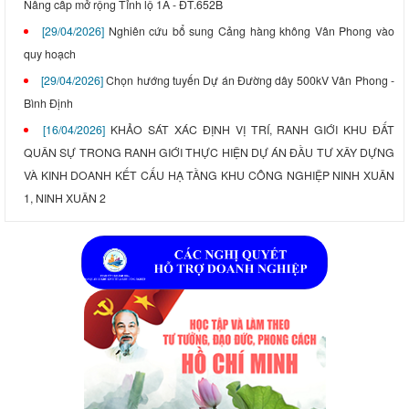
Nâng cấp mở rộng Tỉnh lộ 1A - ĐT.652B
[29/04/2026]
Nghiên cứu bổ sung Cảng hàng không Vân Phong vào
quy hoạch
[29/04/2026]
Chọn hướng tuyến Dự án Đường dây 500kV Vân Phong -
Bình Định
[16/04/2026]
KHẢO SÁT XÁC ĐỊNH VỊ TRÍ, RANH GIỚI KHU ĐẤT
QUÂN SỰ TRONG RANH GIỚI THỰC HIỆN DỰ ÁN ĐẦU TƯ XÂY DỰNG
VÀ KINH DOANH KẾT CẤU HẠ TẦNG KHU CÔNG NGHIỆP NINH XUÂN
1, NINH XUÂN 2