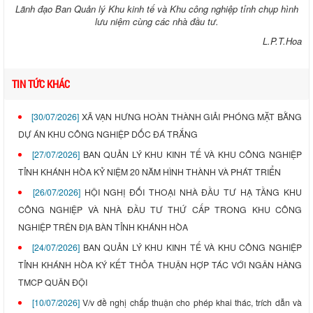
Lãnh đạo Ban Quản lý Khu kinh tế và Khu công nghiệp tỉnh chụp hình
lưu niệm cùng các nhà đầu tư.
L.P.T.Hoa
TIN TỨC KHÁC
[30/07/2026]
XÃ VẠN HƯNG HOÀN THÀNH GIẢI PHÓNG MẶT BẰNG
DỰ ÁN KHU CÔNG NGHIỆP DỐC ĐÁ TRẮNG
[27/07/2026]
BAN QUẢN LÝ KHU KINH TẾ VÀ KHU CÔNG NGHIỆP
TỈNH KHÁNH HÒA KỶ NIỆM 20 NĂM HÌNH THÀNH VÀ PHÁT TRIỂN
[26/07/2026]
HỘI NGHỊ ĐỐI THOẠI NHÀ ĐẦU TƯ HẠ TẦNG KHU
CÔNG NGHIỆP VÀ NHÀ ĐẦU TƯ THỨ CẤP TRONG KHU CÔNG
NGHIỆP TRÊN ĐỊA BÀN TỈNH KHÁNH HÒA
[24/07/2026]
BAN QUẢN LÝ KHU KINH TẾ VÀ KHU CÔNG NGHIỆP
TỈNH KHÁNH HÒA KÝ KẾT THỎA THUẬN HỢP TÁC VỚI NGÂN HÀNG
TMCP QUÂN ĐỘI
[10/07/2026]
V/v đề nghị chấp thuận cho phép khai thác, trích dẫn và