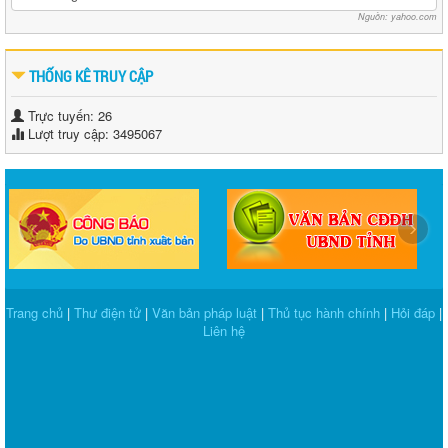
Nguồn: yahoo.com
THỐNG KÊ TRUY CẬP
Trực tuyến: 26
Lượt truy cập: 3495067
‹
›
Trang chủ
|
Thư điện tử
|
Văn bản pháp luật
|
Thủ tục hành chính
|
Hỏi đáp
|
Liên hệ