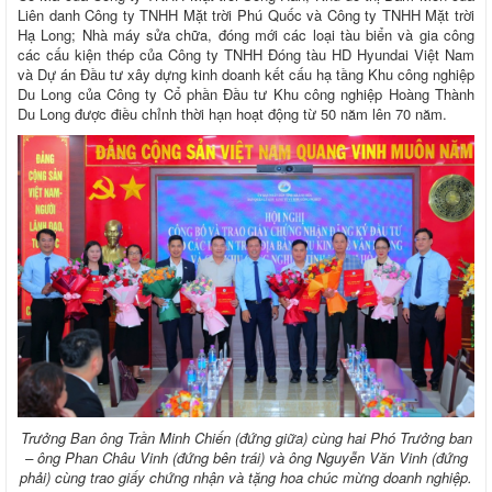
Liên danh Công ty TNHH Mặt trời Phú Quốc và Công ty TNHH Mặt trời
Hạ Long; Nhà máy sửa chữa, đóng mới các loại tàu biển và gia công
các cấu kiện thép của Công ty TNHH Đóng tàu HD Hyundai Việt Nam
và Dự án Đầu tư xây dựng kinh doanh kết cấu hạ tầng Khu công nghiệp
Du Long của Công ty Cổ phần Đầu tư Khu công nghiệp Hoàng Thành
Du Long được điều chỉnh thời hạn hoạt động từ 50 năm lên 70 năm.
Trưởng Ban ông Trần Minh Chiến (đứng giữa) cùng hai Phó Trưởng ban
– ông Phan Châu Vinh (đứng bên trái) và ông Nguyễn Văn Vinh (đứng
phải) cùng trao giấy chứng nhận và tặng hoa chúc mừng doanh nghiệp.