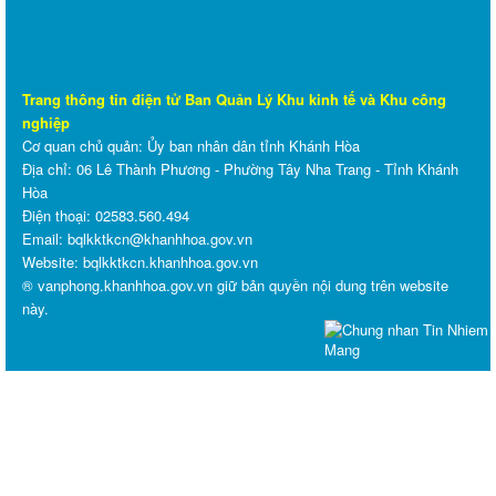
Trang thông tin điện tử Ban Quản Lý Khu kinh tế và Khu công
nghiệp
Cơ quan chủ quản: Ủy ban nhân dân tỉnh Khánh Hòa
Địa chỉ: 06 Lê Thành Phương - Phường Tây Nha Trang - Tỉnh Khánh
Hòa
Điện thoại: 02583.560.494
Email: bqlkktkcn@khanhhoa.gov.vn
Website:
bqlkktkcn.khanhhoa.gov.vn
® vanphong.khanhhoa.gov.vn giữ bản quyền nội dung trên website
này.