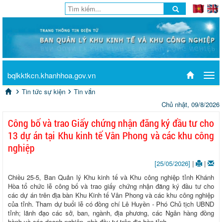
bqlkktkcn.khanhhoa.gov.vn
Tog
navi
Tin tức sự kiện
Tin vắn
Chủ nhật, 09/8/2026
Công bố và trao Giấy chứng nhận đăng ký đầu tư cho
13 dự án tại Khu kinh tế Vân Phong và các khu công
nghiệp
[25/05/2026]
|
|
Chiều 25-5, Ban Quản lý Khu kinh tế và Khu công nghiệp tỉnh Khánh
Hòa tổ chức lễ công bố và trao giấy chứng nhận đăng ký đầu tư cho
các dự án trên địa bàn Khu Kinh tế Vân Phong và các khu công nghiệp
của tỉnh. Tham dự buổi lễ có đồng chí Lê Huyền - Phó Chủ tịch UBND
tỉnh; lãnh đạo các sở, ban, ngành, địa phương, các Ngân hàng đồng
hành và các doanh nghiệp, nhà đầu tư trên địa bàn tỉnh.