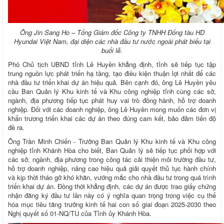
Ông Jin Sang Ho – Tổng Giám đốc Công ty TNHH Đống tàu HD
Hyundai Việt Nam, đại diện các nhà đầu tư nước ngoài phát biểu tại
buổi lễ.
Phó Chủ tịch UBND tỉnh Lê Huyền khẳng định, tỉnh sẽ tiếp tục tập
trung nguồn lực phát triển hạ tầng, tạo điều kiện thuận lợi nhất để các
nhà đầu tư triển khai dự án hiệu quả. Bên cạnh đó, ông Lê Huyền yêu
cầu Ban Quản lý Khu kinh tế và Khu công nghiệp tỉnh cùng các sở,
ngành, địa phương tiếp tục phát huy vai trò đồng hành, hỗ trợ doanh
nghiệp. Đối với các doanh nghiệp, ông Lê Huyền mong muốn các đơn vị
khẩn trương triển khai các dự án theo đúng cam kết, bảo đảm tiến độ
đề ra.
Ông Trần Minh Chiến - Trưởng Ban Quản lý Khu kinh tế và Khu công
nghiệp tỉnh Khánh Hòa cho biết, Ban Quản lý sẽ tiếp tục phối hợp với
các sở, ngành, địa phương trong công tác cải thiện môi trường đầu tư,
hỗ trợ doanh nghiệp, nâng cao hiệu quả giải quyết thủ tục hành chính
và kịp thời tháo gỡ khó khăn, vướng mắc cho nhà đầu tư trong quá trình
triển khai dự án. Đồng thời khẳng định, các dự án được trao giấy chứng
nhận đăng ký đầu tư lần này có ý nghĩa quan trọng trong việc cụ thể
hóa mục tiêu tăng trưởng kinh tế hai con số giai đoạn 2025-2030 theo
Nghị quyết số 01-NQ/TU của Tỉnh ủy Khánh Hòa
.