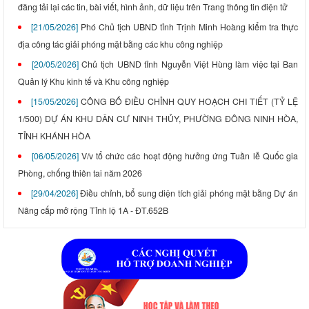
đăng tải lại các tin, bài viết, hình ảnh, dữ liệu trên Trang thông tin điện tử
[21/05/2026]
Phó Chủ tịch UBND tỉnh Trịnh Minh Hoàng kiểm tra thực
địa công tác giải phóng mặt bằng các khu công nghiệp
[20/05/2026]
Chủ tịch UBND tỉnh Nguyễn Việt Hùng làm việc tại Ban
Quản lý Khu kinh tế và Khu công nghiệp
[15/05/2026]
CÔNG BỐ ĐIỀU CHỈNH QUY HOẠCH CHI TIẾT (TỶ LỆ
1/500) DỰ ÁN KHU DÂN CƯ NINH THỦY, PHƯỜNG ĐÔNG NINH HÒA,
TỈNH KHÁNH HÒA
[06/05/2026]
V/v tổ chức các hoạt động hưởng ứng Tuần lễ Quốc gia
Phòng, chống thiên tai năm 2026
[29/04/2026]
Điều chỉnh, bổ sung diện tích giải phóng mặt bằng Dự án
Nâng cấp mở rộng Tỉnh lộ 1A - ĐT.652B