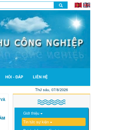
HỎI - ĐÁP
LIÊN HỆ
Thứ sáu, 07/8/2026
 VÀ
Giới thiệu
TẦM
Tin tức sự kiện