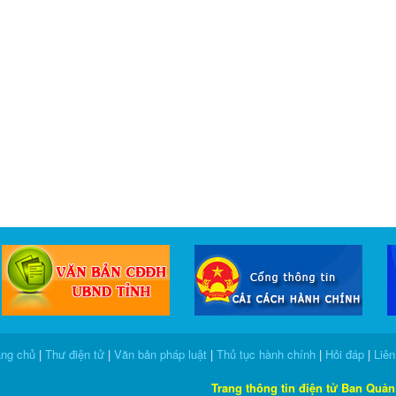
ang chủ
|
Thư điện tử
|
Văn bản pháp luật
|
Thủ tục hành chính
|
Hỏi đáp
|
Liên
Trang thông tin điện tử Ban Quản