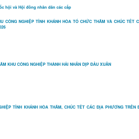
uốc hội và Hội đồng nhân dân các cấp
HU CÔNG NGHIỆP TỈNH KHÁNH HÒA TỔ CHỨC THĂM VÀ CHÚC TẾT 
026
HĂM KHU CÔNG NGHIỆP THÀNH HẢI NHÂN DỊP ĐẦU XUÂN
GHIỆP TỈNH KHÁNH HÒA THĂM, CHÚC TẾT CÁC ĐỊA PHƯƠNG TRÊN 