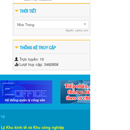
THỜI TIẾT
Nha Trang
Nguồn: yahoo.com
THỐNG KÊ TRUY CẬP
Trực tuyến: 10
Lượt truy cập: 3482858
›
 hệ
 Lý Khu kinh tế và Khu công nghiệp