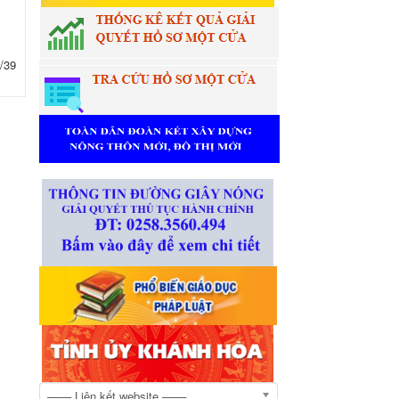
/39
─── Liên kết website ───