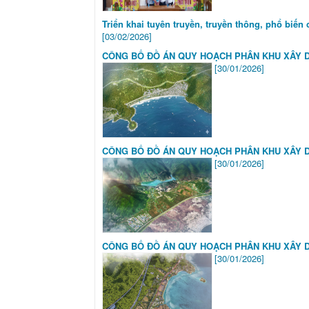
Triển khai tuyên truyền, truyền thông, phổ biến
[03/02/2026]
CÔNG BỐ ĐỒ ÁN QUY HOẠCH PHÂN KHU XÂY DỰN
[30/01/2026]
CÔNG BỐ ĐỒ ÁN QUY HOẠCH PHÂN KHU XÂY DỰN
[30/01/2026]
CÔNG BỐ ĐỒ ÁN QUY HOẠCH PHÂN KHU XÂY DỰN
[30/01/2026]