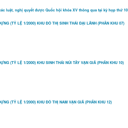
 các luật, nghị quyết được Quốc hội khóa XV thông qua tại kỳ họp thứ 10
G (TỶ LỆ 1/2000) KHU ĐÔ THỊ SINH THÁI ĐẠI LÃNH (PHÂN KHU 07)
G (TỶ LỆ 1/2000) KHU SINH THÁI NÚI TÂY VẠN GIÃ (PHÂN KHU 10)
G (TỶ LỆ 1/2000) KHU ĐÔ THỊ NAM VẠN GIÃ (PHÂN KHU 12)