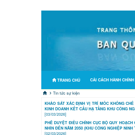
CẢI CÁCH HÀNH CHÍN
TRANG CHỦ
Tin tức sự kiện
KHẢO SÁT XÁC ĐỊNH VỊ TRÍ MỐC KHỐNG CHẾ
KINH DOANH KẾT CẤU HẠ TẦNG KHU CÔNG NGH
[03/03/2026]
PHÊ DUYỆT ĐIỀU CHỈNH CỤC BỘ QUY HOẠCH 
NHÌN ĐẾN NĂM 2050 (KHU CÔNG NGHIỆP NINH 
[02/03/2026]