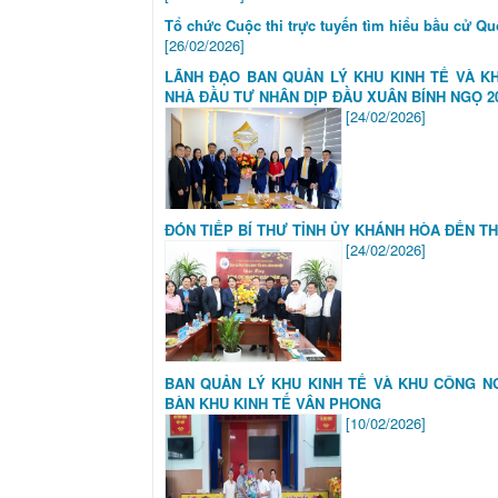
Tổ chức Cuộc thi trực tuyến tìm hiểu bầu cử Q
[26/02/2026]
LÃNH ĐẠO BAN QUẢN LÝ KHU KINH TẾ VÀ K
NHÀ ĐẦU TƯ NHÂN DỊP ĐẦU XUÂN BÍNH NGỌ 2
[24/02/2026]
ĐÓN TIẾP BÍ THƯ TỈNH ỦY KHÁNH HÒA ĐẾN T
[24/02/2026]
BAN QUẢN LÝ KHU KINH TẾ VÀ KHU CÔNG N
BÀN KHU KINH TẾ VÂN PHONG
[10/02/2026]