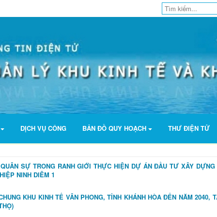
H
DỊCH VỤ CÔNG
BẢN ĐỒ QUY HOẠCH
THƯ ĐIỆN TỬ
 QUÂN SỰ TRONG RANH GIỚI THỰC HIỆN DỰ ÁN ĐẦU TƯ XÂY DỰNG
IỆP NINH DIÊM 1
CHUNG KHU KINH TẾ VÂN PHONG, TỈNH KHÁNH HÒA ĐẾN NĂM 2040, 
THỌ)