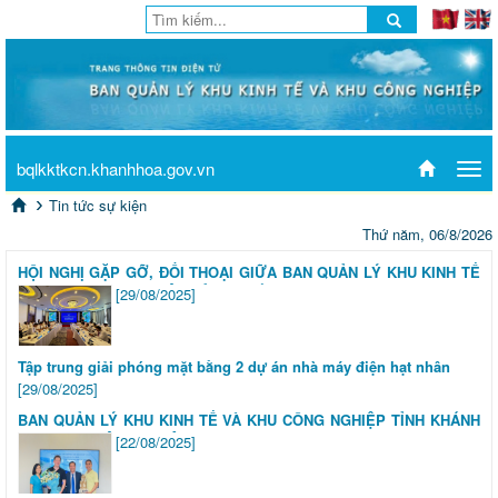
bqlkktkcn.khanhhoa.gov.vn
Tog
navi
Tin tức sự kiện
Thứ năm, 06/8/2026
HỘI NGHỊ GẶP GỠ, ĐỐI THOẠI GIỮA BAN QUẢN LÝ KHU KINH TẾ
VÀ KHU CÔNG NGHIỆP TỈNH KHÁNH HÒA VỚI CÔNG TY TNHH
[29/08/2025]
ĐÓNG TÀU HD HYUNDAI VIỆT NAM VÀ CÁC NHÀ THẦU PHỤ
Tập trung giải phóng mặt bằng 2 dự án nhà máy điện hạt nhân
[29/08/2025]
BAN QUẢN LÝ KHU KINH TẾ VÀ KHU CÔNG NGHIỆP TỈNH KHÁNH
HÒA LÀM VIỆC VỚI TẬP ĐOÀN EXXONMOBIL THE MANAGEMENT
[22/08/2025]
BOARD OF THE ECONOMIC ZONE AND INDUSTRIAL PARK OF
KHANH HOA PROVINCE HELD A MEETING WITH EXXONMOBIL