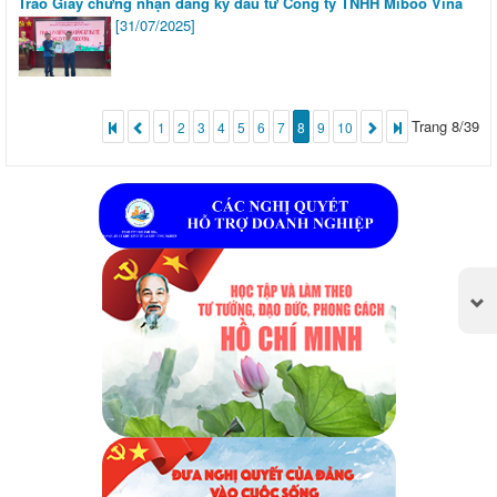
Trao Giấy chứng nhận đăng ký đầu tư Công ty TNHH Miboo Vina
[31/07/2025]
Trang 8/39
1
2
3
4
5
6
7
8
9
10