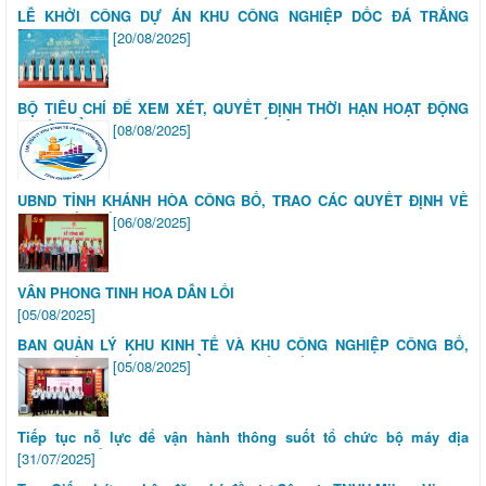
LỄ KHỞI CÔNG DỰ ÁN KHU CÔNG NGHIỆP DỐC ĐÁ TRẮNG
Groundbreaking Ceremony for the Doc Đa Trang Industrial Zone
[20/08/2025]
Project
BỘ TIÊU CHÍ ĐỂ XEM XÉT, QUYẾT ĐỊNH THỜI HẠN HOẠT ĐỘNG
DỰ ÁN ĐẦU TƯ TRONG KHU KINH TẾ VÂN PHONG
[08/08/2025]
UBND TỈNH KHÁNH HÒA CÔNG BỐ, TRAO CÁC QUYẾT ĐỊNH VỀ
CÔNG TÁC CÁN BỘ
[06/08/2025]
VÂN PHONG TINH HOA DẪN LỐI
[05/08/2025]
BAN QUẢN LÝ KHU KINH TẾ VÀ KHU CÔNG NGHIỆP CÔNG BỐ,
TRAO CÁC QUYẾT ĐỊNH VỀ CÔNG TÁC CÁN BỘ
[05/08/2025]
Tiếp tục nỗ lực để vận hành thông suốt tổ chức bộ máy địa
phương 2 cấp
[31/07/2025]