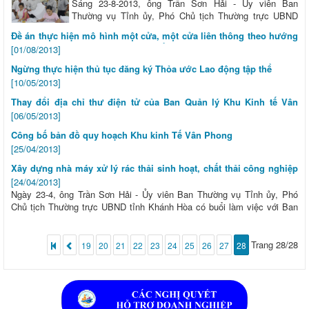
Sáng 23-8-2013, ông Trần Sơn Hải - Ủy viên Ban
Thường vụ Tỉnh ủy, Phó Chủ tịch Thường trực UBND
tỉnh Khánh Hòa cùng lãnh đạo Ban Quản lý Khu Kinh tế
Đề án thực hiện mô hình một cửa, một cửa liên thông theo hướng
Vân Phong và các sở, ngành có buổi làm việc với các doanh nghiệp
hiện đại tại Ban Quản lý Khu kinh tế Vân Phong
[01/08/2013]
(DN) đang hoạt động tại Khu Công nghiệp (KCN) Suối Dầu (huyện Cam
Lâm).
Ngừng thực hiện thủ tục đăng ký Thỏa ước Lao động tập thể
[10/05/2013]
Thay đổi địa chỉ thư điện tử của Ban Quản lý Khu Kinh tế Vân
Phong
[06/05/2013]
Công bố bản đồ quy hoạch Khu kinh Tế Vân Phong
[25/04/2013]
Xây dựng nhà máy xử lý rác thải sinh hoạt, chất thải công nghiệp
tại xã Ninh An
[24/04/2013]
Ngày 23-4, ông Trần Sơn Hải - Ủy viên Ban Thường vụ Tỉnh ủy, Phó
Chủ tịch Thường trực UBND tỉnh Khánh Hòa có buổi làm việc với Ban
quản lý Khu Kinh tế Vân Phong, các ngành liên quan về chính sách hỗ
trợ xây dựng cơ sở hạ tầng đối với dự án Nhà máy xử lý rác thải sinh
hoạt, chất thải công nghiệp tại xã Ninh An, thị xã Ninh Hòa.
Trang 28/28
19
20
21
22
23
24
25
26
27
28