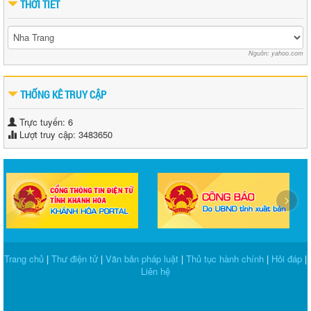
THỜI TIẾT
Nguồn: yahoo.com
THỐNG KÊ TRUY CẬP
Trực tuyến: 6
Lượt truy cập: 3483650
‹
›
Trang chủ
|
Thư điện tử
|
Văn bản pháp luật
|
Thủ tục hành chính
|
Hỏi đáp
|
Liên hệ