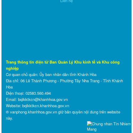
Liên hệ
Trang thông tin điện tử Ban Quản Lý Khu kinh tế và Khu công
nghiệp
Cơ quan chủ quản: Ủy ban nhân dân tỉnh Khánh Hòa
Địa chỉ: 06 Lê Thành Phương - Phường Tây Nha Trang - Tỉnh Khánh
Hòa
Điện thoại: 02583.560.494
Email: bqlkktkcn@khanhhoa.gov.vn
Website:
bqlkktkcn.khanhhoa.gov.vn
® vanphong.khanhhoa.gov.vn giữ bản quyền nội dung trên website
này.