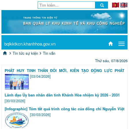
bqlkktkcn.khanhhoa.gov.vn
Tog
navi
Tin tức sự kiện
Tin vắn
Thứ sáu, 07/8/2026
PHÁT HUY TINH THẦN ĐỔI MỚI, KIẾN TẠO ĐỘNG LỰC PHÁT
TRIỂN CÁC KHU KINH TẾ, KHU CÔNG NGHIỆP MIỀN TRUNG
[03/04/2026]
Lãnh đạo Ủy ban nhân dân tỉnh Khánh Hòa nhiệm kỳ 2026 - 2031
[30/03/2026]
[Infographic] Tóm tắt quá trình công tác của đồng chí Nguyễn Việt
Hùng - Phó Bí thư Tỉnh ủy, Chủ tịch UBND tỉnh Khánh Hòa
[30/03/2026]