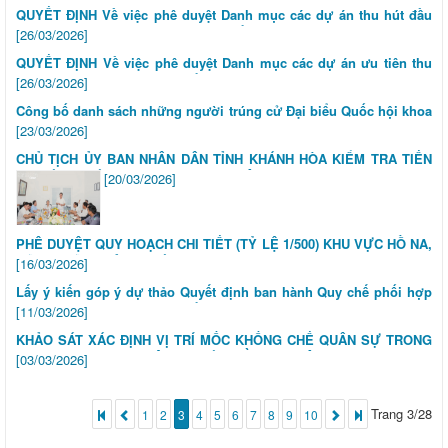
QUYẾT ĐỊNH Về việc phê duyệt Danh mục các dự án thu hút đầu
tư ngoài ngân sách vào Khu kinh tế Vân Phong và các Khu công
[26/03/2026]
nghiệp tỉnh Khánh Hòa giai đoạn 2025-2030
QUYẾT ĐỊNH Về việc phê duyệt Danh mục các dự án ưu tiên thu
hút đầu tư vào Khu kinh tế Vân Phong, tỉnh Khánh Hòa thuộc
[26/03/2026]
Phân khu 01, 02, 03, 04, 05, 08, 14, 15, 16, 17 và 19, giai đoạn đến
Công bố danh sách những người trúng cử Đại biểu Quốc hội khoa
năm 2025, định hướng đến năm 2030
XIV
[23/03/2026]
CHỦ TỊCH ỦY BAN NHÂN DÂN TỈNH KHÁNH HÒA KIỂM TRA TIẾN
ĐỘ CÁC DỰ ÁN TẠI KHU VỰC NAM VÂN PHONG
[20/03/2026]
PHÊ DUYỆT QUY HOẠCH CHI TIẾT (TỶ LỆ 1/500) KHU VỰC HỒ NA,
XÃ ĐẠI LÃNH, TỈNH KHÁNH HÒA
[16/03/2026]
Lấy ý kiến góp ý dự thảo Quyết định ban hành Quy chế phối hợp
giữa Ban Quản lý Khu kinh tế và Khu công nghiệp với các sở, ban,
[11/03/2026]
ngành cấp tỉnh, Ủy ban nhân dân các xã, phường và các cơ quan,
KHẢO SÁT XÁC ĐỊNH VỊ TRÍ MỐC KHỐNG CHẾ QUÂN SỰ TRONG
đơn vị liên quan trong công tác quản lý nhà nước đối với khu kinh
RANH GIỚI THỰC HIỆN DỰ ÁN ĐẦU TƯ XÂY DỰNG VÀ KINH
[03/03/2026]
tế và các khu công nghiệp tỉnh Khánh Hòa
DOANH KẾT CẤU HẠ TẦNG KHU CÔNG NGHIỆP NINH DIÊM 1
Trang 3/28
1
2
3
4
5
6
7
8
9
10