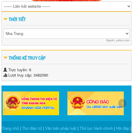
THỜI TIẾT
Nguồn: yahoo.com
THỐNG KÊ TRUY CẬP
Trực tuyến: 6
Lượt truy cập: 3482090
‹
›
Trang chủ
|
Thư điện tử
|
Văn bản pháp luật
|
Thủ tục hành chính
|
Hỏi đáp
|