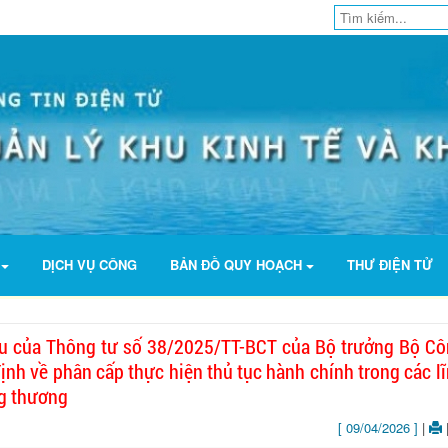
H
DỊCH VỤ CÔNG
BẢN ĐỒ QUY HOẠCH
THƯ ĐIỆN TỬ
ều của Thông tư số 38/2025/TT-BCT của Bộ trưởng Bộ C
nh về phân cấp thực hiện thủ tục hành chính trong các l
ng thương
[ 09/04/2026 ]
|