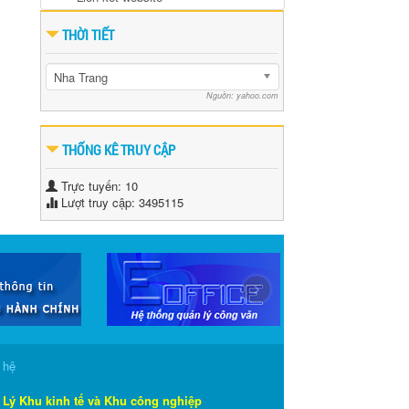
THỜI TIẾT
Nha Trang
Nguồn: yahoo.com
THỐNG KÊ TRUY CẬP
Trực tuyến: 10
Lượt truy cập: 3495115
›
 hệ
 Lý Khu kinh tế và Khu công nghiệp