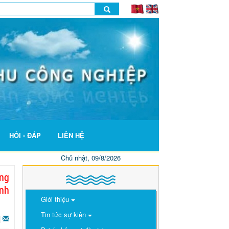
HỎI - ĐÁP
LIÊN HỆ
Chủ nhật, 09/8/2026
ông
ĩnh
Giới thiệu
Tin tức sự kiện
|