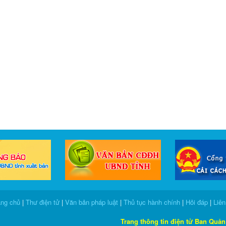
ang chủ
|
Thư điện tử
|
Văn bản pháp luật
|
Thủ tục hành chính
|
Hỏi đáp
|
Liên
Trang thông tin điện tử Ban Quản