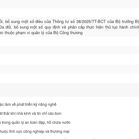
T
ổi, bổ sung một số điều của Thông tư số 38/2025/TT-BCT của Bộ trưởng B
a đổi, bổ sung một số quy định về phân cấp thực hiện thủ tục hành chín
vực thuộc phạm vi quản lý của Bộ Công thương
iệc làm về phát triển kỹ năng nghề
t thải khí nhà kính và tín chỉ các-bon
h trong quản lý an toàn đập, hồ chứa nước
huộc lĩnh vực công nghiệp và thương mại