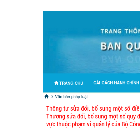
CẢI CÁCH HÀNH CHÍN
TRANG CHỦ
Văn bản pháp luật
Thông tư sửa đổi, bổ sung một số đi
Thương sửa đổi, bổ sung một số quy đị
vực thuộc phạm vi quản lý của Bộ Cô