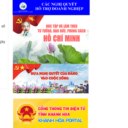
 số
gày