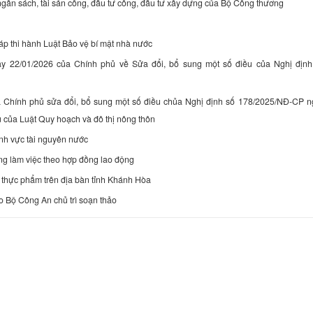
gân sách, tài sản công, đầu tư công, đầu tư xây dựng của Bộ Công thương
háp thi hành Luật Bảo vệ bí mật nhà nước
gày 22/01/2026 của Chính phủ về Sửa đổi, bổ sung một số điều của Nghị định
a Chính phủ sửa đổi, bổ sung một số điều chủa Nghị định số 178/2025/NĐ-CP n
u của Luật Quy hoạch và đô thị nông thôn
ĩnh vực tài nguyên nước
ộng làm việc theo hợp đồng lao động
 thực phẩm trên địa bàn tỉnh Khánh Hòa
do Bộ Công An chủ trì soạn thảo