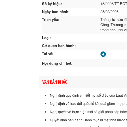
Số ký hiệu:
15/2026/TT-BC
Ngày ban hành:
25/03/2026
Trích yếu:
Thông tư sửa đ
Công Thương sử
trong các lĩnh 
Loại:
Cơ quan ban hành:
Tải về:
Nội dung chi tiết:
VĂN BẢN KHÁC
Nghị định quy định chi tiết một số điều của Luật V
Nghị định về trao đổi quốc tế kết quả giảm nhẹ phá
Nghị quyết về thực hiện một số giải pháp cấp bác
Quyết định ban hành Danh mục bí mật nhà nước t