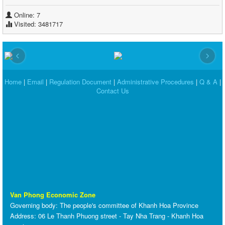
Online: 7
Visited: 3481717
‹
›
Home
|
Email
|
Regulation Document
|
Administrative Procedures
|
Q & A
|
Contact Us
Van Phong Economic Zone
Governing body
: The people's committee of Khanh Hoa Province
Address: 06 Le Thanh Phuong street - Tay Nha Trang - Khanh Hoa