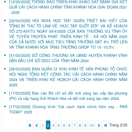
[12/05/2025]
THÔNG BÁO TRIỂN KHAI KHẢO SÁT ĐÁNH GIÁ KẾT
QUẢ CẢI CÁCH HÀNH CHÍNH TỈNH KHÁNH HÒA GIAI ĐOẠN 2021
- 2025
[25/04/2025]
HỘI NGHỊ HỌC TẬP, QUÁN TRIỆT BÀI VIẾT CỦA
TỔNG BÍ THƯ TÔ LÂM VỀ “HỌC TẬP SUỐT ĐỜI” VÀ KẾ HOẠCH
SỐ 272-KH/TU NGÀY 09/4/2025 CỦA BAN THƯỜNG VỤ TỈNH ỦY
VỀ TUYÊN TRUYỀN PHÁT TRIỂN KINH TẾ - XÃ HỘI NĂM 2025
CỦA CẢ NƯỚC VỚI MỤC TIÊU TĂNG TRƯỞNG ĐẠT 8% TRỞ LÊN
VÀ TỈNH KHÁNH HÒA TĂNG TRƯỞNG GRDP TỪ 10 -10,5%
[31/03/2025]
SỞ CÔNG THƯƠNG VÀ UBND HUYỆN KHÁNH VĨNH
DẪN ĐẦU CHỈ SỐ DDCI CỦA TỈNH NĂM 2024
[28/03/2025]
BAN QUẢN LÝ KHU KINH TẾ VÂN PHONG TỔ CHỨC
HỘI NGHỊ TỔNG KẾT CÔNG TÁC CẢI CÁCH HÀNH CHÍNH NĂM
2024 VÀ TRIỂN KHAI KẾ HOẠCH CẢI CÁCH HÀNH CHÍNH NĂM
2025
[17/03/2025]
Báo cáo Bộ chỉ số đổi mới sáng tạo cấp địa phương
(PII) và xếp hạng tỉnh Khánh Hòa về đổi mới sáng tạo năm 2024.
[17/03/2025]
Chương trình “Cải cách hành chính hôm nay - PAR
TODAY” 2025
Trang 2/25
1
2
3
4
5
6
7
8
9
10