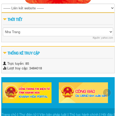
THỜI TIẾT
Nguồn: yahoo.com
THỐNG KÊ TRUY CẬP
Trực tuyến: 85
Lượt truy cập: 3484018
‹
›
Trang chủ
|
Thư điện tử
|
Văn bản pháp luật
|
Thủ tục hành chính
|
Hỏi đáp
|