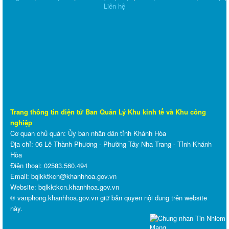
Liên hệ
Trang thông tin điện tử Ban Quản Lý Khu kinh tế và Khu công
nghiệp
Cơ quan chủ quản: Ủy ban nhân dân tỉnh Khánh Hòa
Địa chỉ: 06 Lê Thành Phương - Phường Tây Nha Trang - Tỉnh Khánh
Hòa
Điện thoại: 02583.560.494
Email: bqlkktkcn@khanhhoa.gov.vn
Website:
bqlkktkcn.khanhhoa.gov.vn
® vanphong.khanhhoa.gov.vn giữ bản quyền nội dung trên website
này.